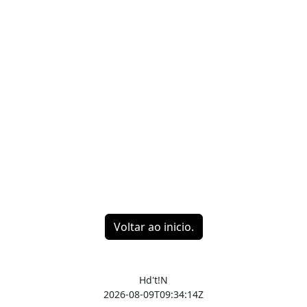
Voltar ao inicio.
Hd't!N
2026-08-09T09:34:14Z