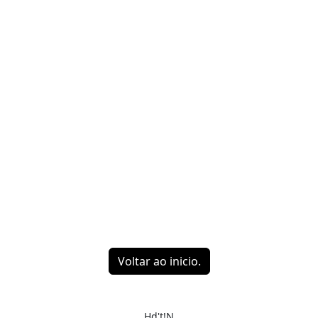
Voltar ao inicio.
Hd't!N