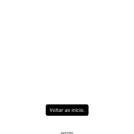
Voltar ao inicio.
Hd't!N