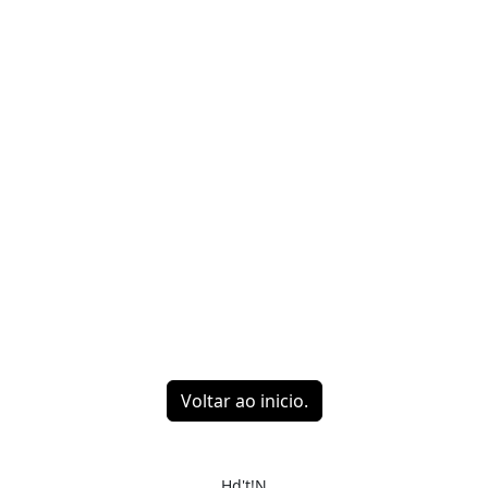
Voltar ao inicio.
Hd't!N