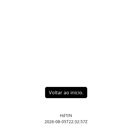
Voltar ao inicio.
Hd't!N
2026-08-05T22:32:57Z