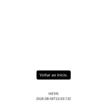
Voltar ao inicio.
Hd't!N
2026-08-06T22:03:13Z