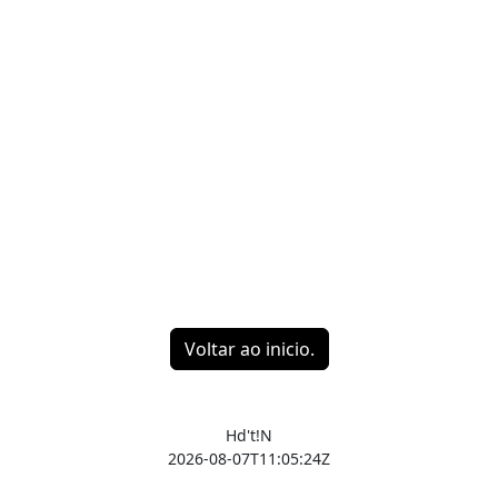
Voltar ao inicio.
Hd't!N
2026-08-07T11:05:24Z