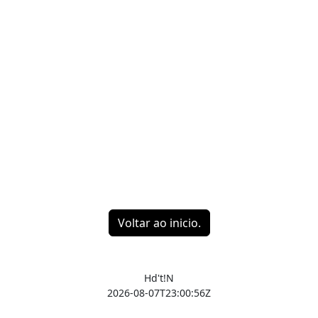
Voltar ao inicio.
Hd't!N
2026-08-07T23:00:56Z