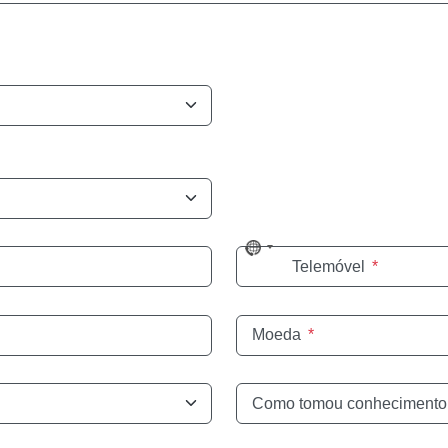
No
Telemóvel
*
country
selected
Moeda
*
Como tomou conhecimento