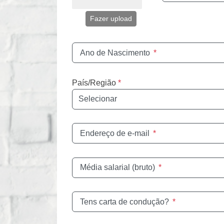
Fazer upload
Ano de Nascimento
*
País/Região
*
Endereço de e-mail
*
Média salarial (bruto)
*
Tens carta de condução?
*