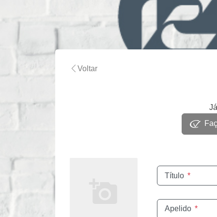
Voltar
Já
Faça
Título
*
Apelido
*