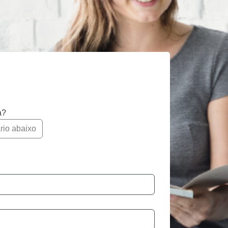
a?
rio abaixo