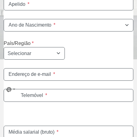
Apelido
*
Ano de Nascimento
*
País/Região
*
Endereço de e-mail
*
No
Telemóvel
*
country
selected
Média salarial (bruto)
*