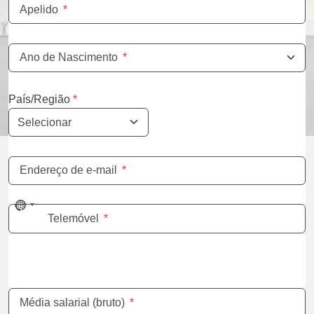
Apelido
*
Ano de Nascimento
*
País/Região
*
Endereço de e-mail
*
No
Telemóvel
*
country
selected
Média salarial (bruto)
*