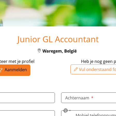
Junior GL Accountant
Waregem, België
iteer met je profiel
Heb je nog geen p
Vul onderstaand fo
Aanmelden
Achternaam
*
No
Mobiel telefoonnu