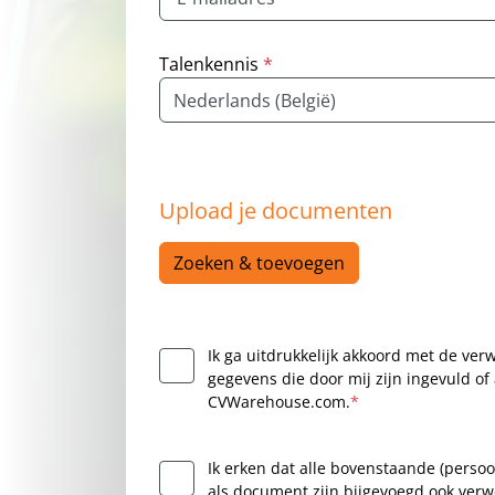
Talenkennis
*
Taal
Upload je documenten
Zoeken & toevoegen
Ik ga uitdrukkelijk akkoord met de ver
gegevens die door mij zijn ingevuld o
CVWarehouse.com.
*
Ik erken dat alle bovenstaande (persoo
als document zijn bijgevoegd,ook ver