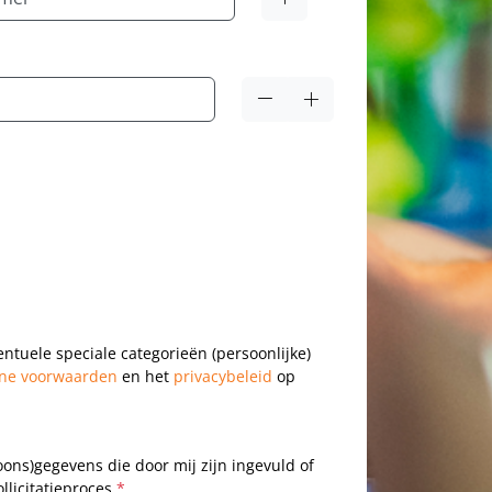
entuele speciale categorieën (persoonlijke)
ne voorwaarden
en het
privacybeleid
op
oons)gegevens die door mij zijn ingevuld of
llicitatieproces.
*