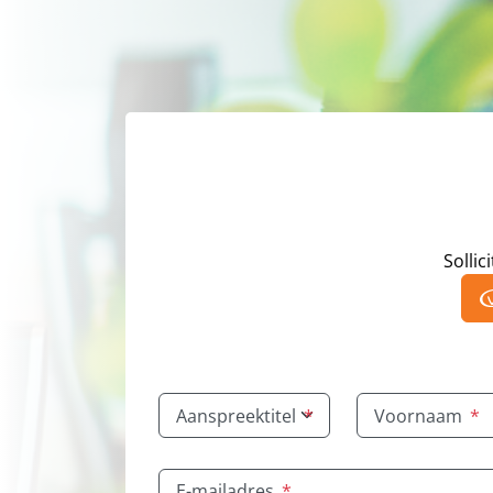
Sollic
Aanspreektitel
*
Voornaam
*
E-mailadres
*