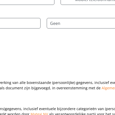
country
selected
Taal
werking van alle bovenstaande (persoonlijke) gegevens, inclusief ev
f als document zijn bijgevoegd, in overeenstemming met de
Algeme
ns)gegevens, inclusief eventuele bijzondere categorieën van (pers
werkt worden door
Matexi NV
als verantwoordelijke partij voor het so