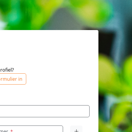
rofiel?
rmulier in
mmer
*