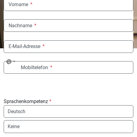
Vorname
*
Nachname
*
E-Mail-Adresse
*
No
Mobiltelefon
*
country
selected
Sprachenkompetenz
*
Sprache
Sprache