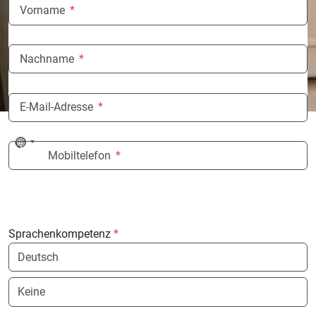
Vorname
*
Nachname
*
E-Mail-Adresse
*
No
Mobiltelefon
*
country
selected
Sprachenkompetenz
*
Sprache
Sprache