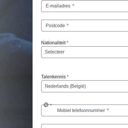
E-mailadres
*
Postcode
*
Nationaliteit
*
Nationaliteit
Talenkennis
*
Taal
No
Mobiel telefoonnummer
*
country
selected