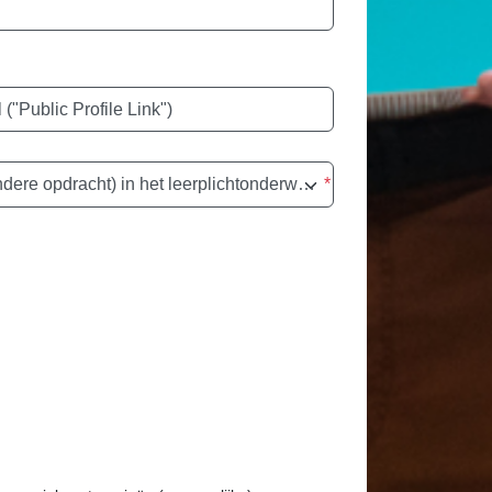
 ("Public Profile Link")
Heeft u een TAO (tijdelijk andere opdracht) in het leerplichtonderwijs?
*