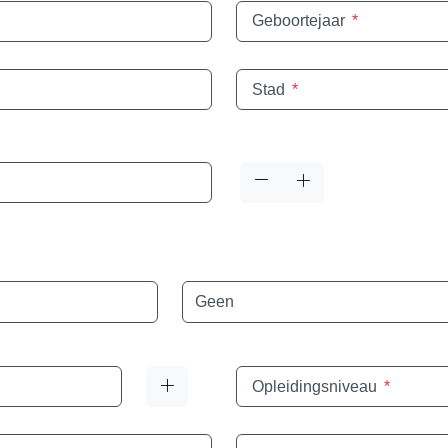
Geboortejaar
*
Stad
*
Taal
Opleidingsniveau
*