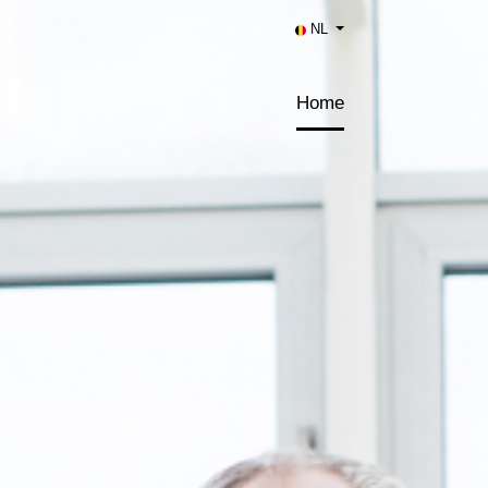
NL
Home