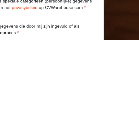
le speciale categorieën (persoonlijke) gegevens
n het
privacybeleid
op CVWarehouse.com.
*
gevens die door mij zijn ingevuld of als
tieproces.
*