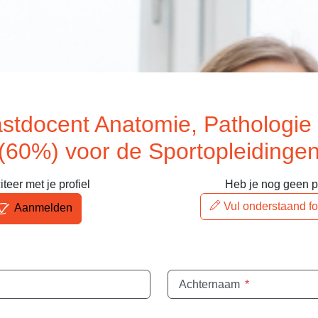
astdocent Anatomie, Pathologie
(60%) voor de Sportopleidinge
iteer met je profiel
Heb je nog geen pr
Vul onderstaand fo
Aanmelden
Achternaam
*