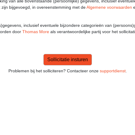
rking van alle bovenstaande (persoonlijke) gegevens, inclusief eventue
nt zijn bijgevoegd, in overeenstemming met de
Algemene voorwaarden
e
)gegevens, inclusief eventuele bijzondere categorieën van (persoons)ge
worden door
Thomas More
als verantwoordelijke partij voor het sollicita
Problemen bij het solliciteren? Contacteer onze
supportdienst
.