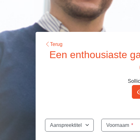
Terug
Een enthousiaste g
Sollic
Aanspreektitel
Voornaam
*