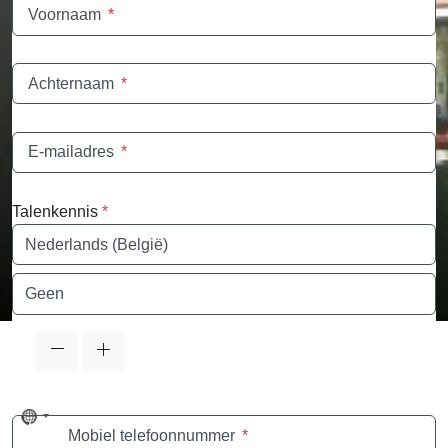
Voornaam
*
Achternaam
*
E-mailadres
*
Talenkennis
*
Taal
Taal
No
Mobiel telefoonnummer
*
country