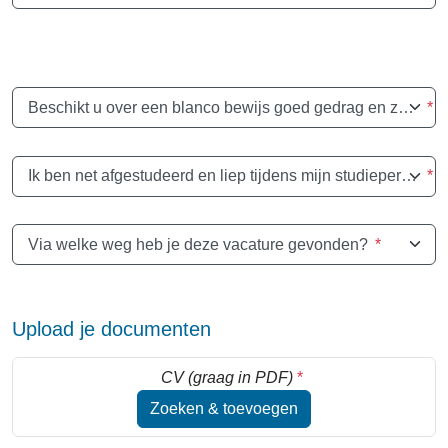
selected
Beschikt u over een blanco bewijs goed gedrag en zeden | model 2 (596.1)
*
Ik ben net afgestudeerd en liep tijdens mijn studieperiode reeds stage bij Olo-rotonde VZW?
*
Via welke weg heb je deze vacature gevonden?
*
Upload je documenten
CV (graag in PDF)
*
Zoeken & toevoegen