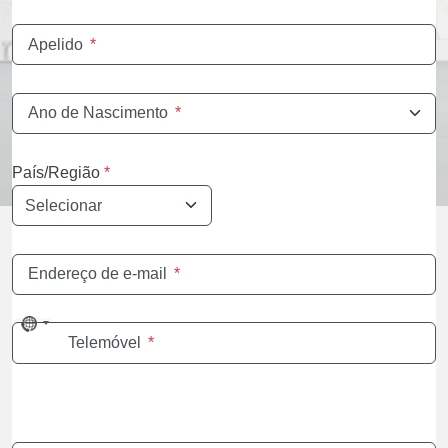
Apelido
*
Ano de Nascimento
*
País/Região
*
Endereço de e-mail
*
No
Telemóvel
*
country
selected