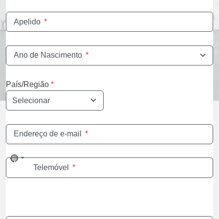
Apelido
*
Ano de Nascimento
*
País/Região
*
Endereço de e-mail
*
No
Telemóvel
*
country
selected