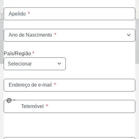
Apelido
*
Ano de Nascimento
*
País/Região
*
Endereço de e-mail
*
No
Telemóvel
*
country
selected