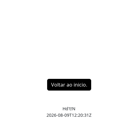
Voltar ao inicio.
Hd't!N
2026-08-09T12:20:31Z