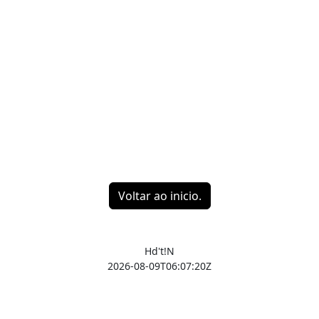
Voltar ao inicio.
Hd't!N
2026-08-09T06:07:20Z