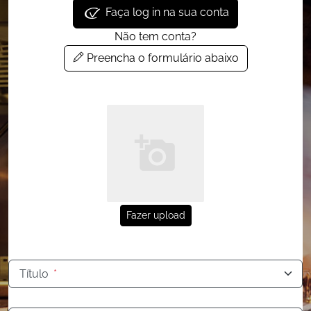
Faça log in na sua conta
Não tem conta?
Preencha o formulário abaixo
Fazer upload
Título
*