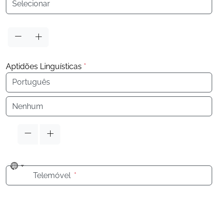
Aptidões Linguísticas
*
Idioma
Idioma
No
Telemóvel
*
country
selected