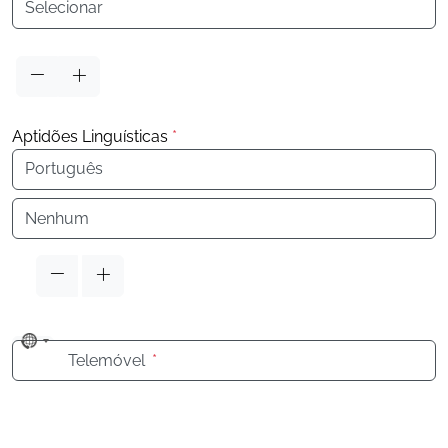
Aptidões Linguísticas
*
Idioma
Idioma
No
Telemóvel
*
country
selected