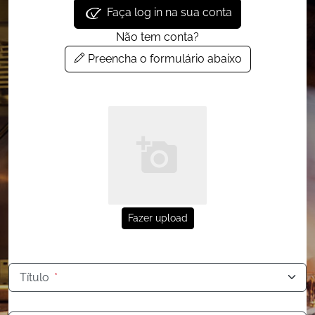
Faça log in na sua conta
Não tem conta?
Preencha o formulário abaixo
Fazer upload
Título
*