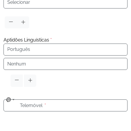
Aptidões Linguísticas
*
Idioma
Idioma
No
Telemóvel
*
country
selected