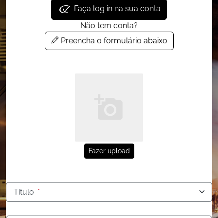
Faça log in na sua conta
Não tem conta?
Preencha o formulário abaixo
Fazer upload
Título
*