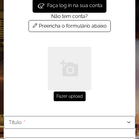
Faça log in na sua conta
Não tem conta?
Preencha o formulário abaixo
Fazer upload
Título
*