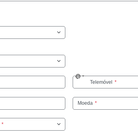
No
Telemóvel
*
country
selected
Moeda
*
*