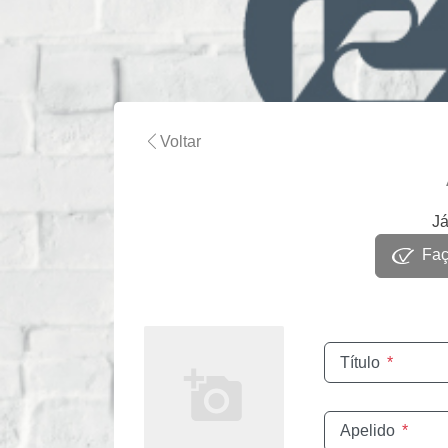
Voltar
Já
Faça
Título
*
Apelido
*