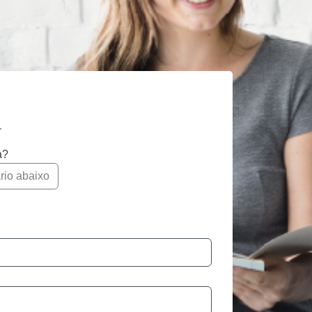
a
a?
rio abaixo