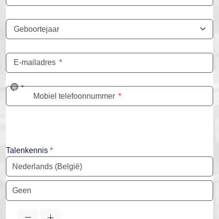
Geboortejaar
E-mailadres
*
No
Mobiel telefoonnummer
*
country
selected
Talenkennis
*
Taal
Taal