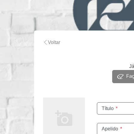
Voltar
Já
Faça
Título
*
Apelido
*