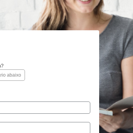
a?
rio abaixo