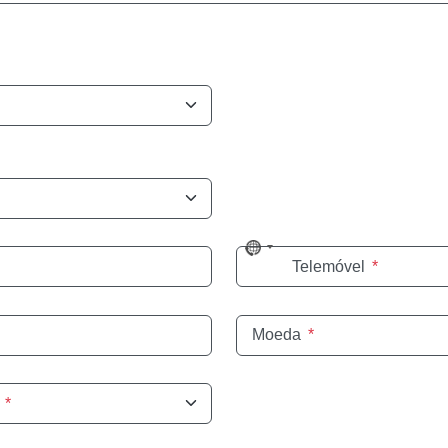
No
Telemóvel
*
country
selected
Moeda
*
*