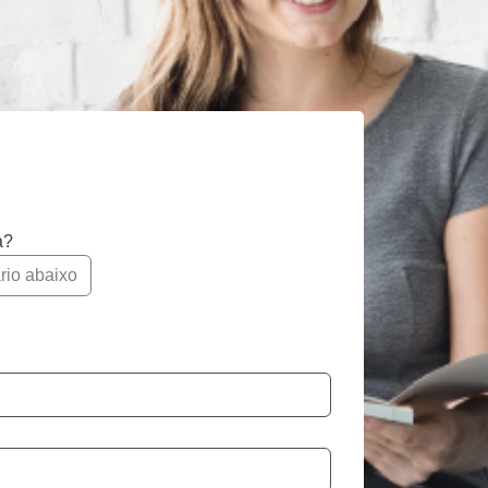
a?
rio abaixo