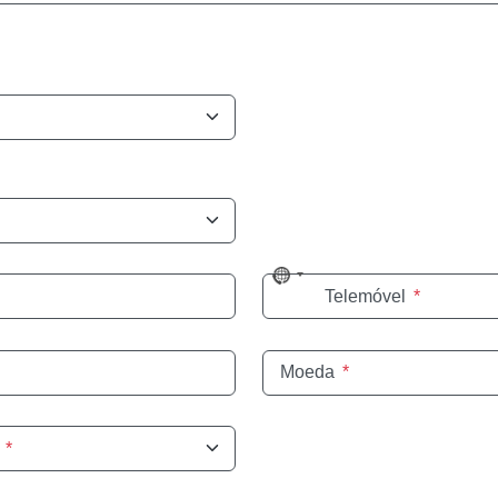
No
Telemóvel
*
country
selected
Moeda
*
*