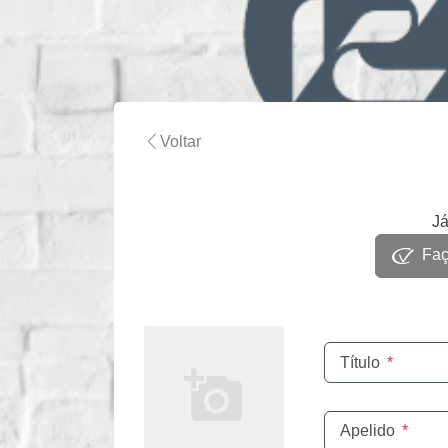
Voltar
Já
Faça
Título
*
Apelido
*