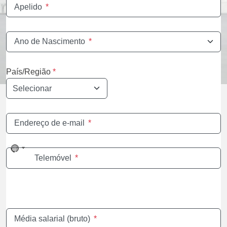
Apelido
*
Ano de Nascimento
*
País/Região
*
Endereço de e-mail
*
No
Telemóvel
*
country
selected
Média salarial (bruto)
*