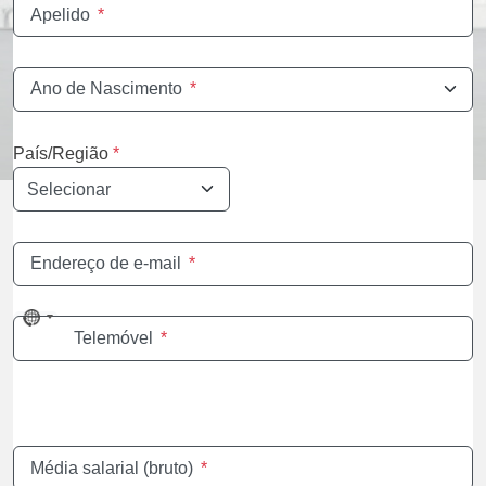
Apelido
*
Ano de Nascimento
*
País/Região
*
Endereço de e-mail
*
No
Telemóvel
*
country
selected
Média salarial (bruto)
*