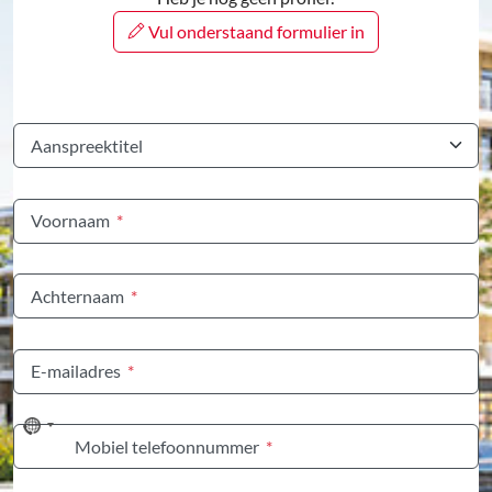
Vul onderstaand formulier in
Aanspreektitel
Voornaam
*
Achternaam
*
E-mailadres
*
No
Mobiel telefoonnummer
*
country
selected