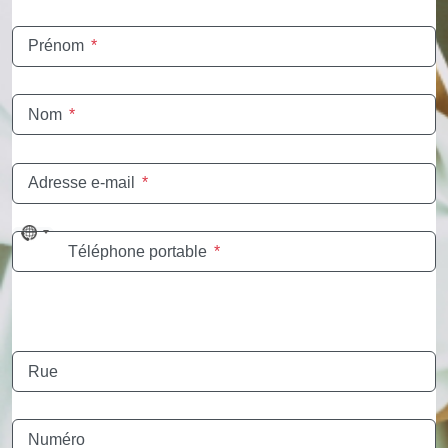
Prénom
*
Nom
*
Adresse e-mail
*
No
Téléphone portable
*
country
selected
Rue
Numéro