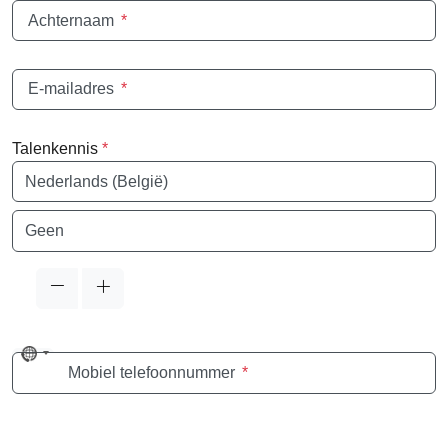
Achternaam
*
E-mailadres
*
Talenkennis
*
Taal
Taal
No
Mobiel telefoonnummer
*
country
selected