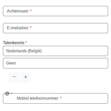
Achternaam
*
E-mailadres
*
Talenkennis
*
Taal
Taal
No
Mobiel telefoonnummer
*
country
selected