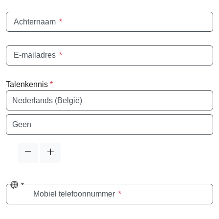
Achternaam
*
E-mailadres
*
Talenkennis
*
Taal
Taal
No
Mobiel telefoonnummer
*
country
selected