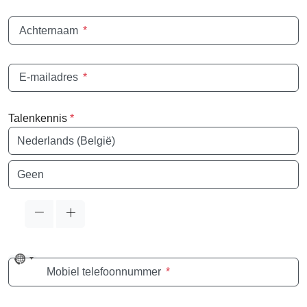
Achternaam
*
E-mailadres
*
Talenkennis
*
Taal
Taal
No
Mobiel telefoonnummer
*
country
selected