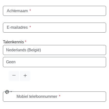
Achternaam
*
E-mailadres
*
Talenkennis
*
Taal
Taal
No
Mobiel telefoonnummer
*
country
selected