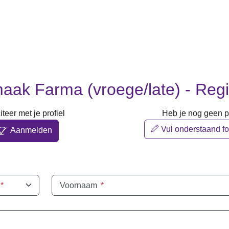
ak Farma (vroege/late) - Reg
iteer met je profiel
Heb je nog geen pr
Vul onderstaand fo
Aanmelden
*
Voornaam
*