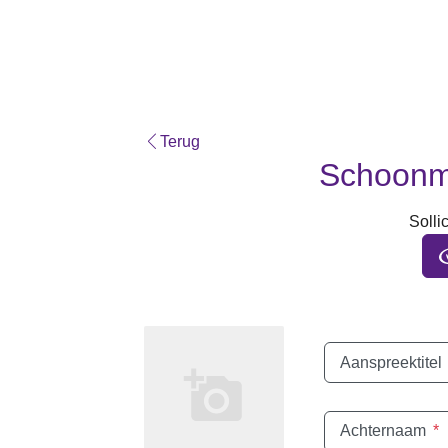
Terug
Schoonma
Sollic
Aanspreektitel
Achternaam
*