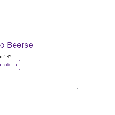
io Beerse
ofiel?
rmulier in