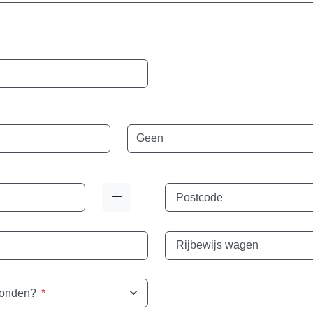
Taal
Postcode
Rijbewijs wagen
vonden?
*