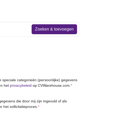
Zoeken & toevoegen
le speciale categorieën (persoonlijke) gegevens
n het
privacybeleid
op CVWarehouse.com.
*
gevens die door mij zijn ingevuld of als
r het sollicitatieproces.
*