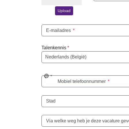
Upload
E-mailadres
*
Talenkennis
*
Taal
No
Mobiel telefoonnummer
*
country
selected
Stad
Via welke weg heb je deze vacature ge