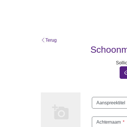
Terug
Schoonma
Sollic
Aanspreektitel
Achternaam
*