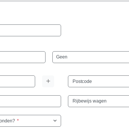
Taal
Postcode
Rijbewijs wagen
vonden?
*