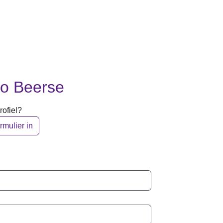
io Beerse
ofiel?
rmulier in