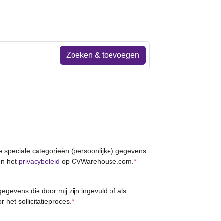
Zoeken & toevoegen
le speciale categorieën (persoonlijke) gegevens
n het
privacybeleid
op CVWarehouse.com.
*
gevens die door mij zijn ingevuld of als
r het sollicitatieproces.
*