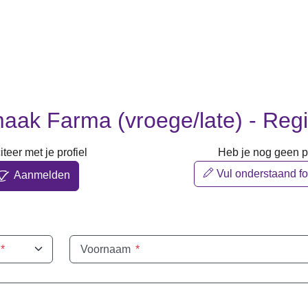
ak Farma (vroege/late) - Reg
iteer met je profiel
Heb je nog geen pr
Vul onderstaand fo
Aanmelden
*
Voornaam
*