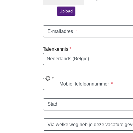
Upload
E-mailadres
*
Talenkennis
*
Taal
No
Mobiel telefoonnummer
*
country
selected
Stad
Via welke weg heb je deze vacature ge