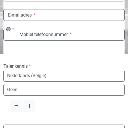
E-mailadres
*
No
Mobiel telefoonnummer
*
country
selected
Talenkennis
*
Taal
Taal