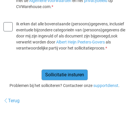
met de
Algemene voorwaarden
en het
privacybeleid
op
CVWarehouse.com.
*
Ik erken dat alle bovenstaande (persoons)gegevens, inclusief
eventuele bijzondere categorieën van (persoons)gegevens die
door mij zijn ingevuld of als document zijn bijgevoegd,ook
verwerkt worden door
Albert Heijn Peeters-Govers
als
verantwoordelijke partij voor het sollicitatieproces.
*
Problemen bij het solliciteren? Contacteer onze
supportdienst
.
Terug