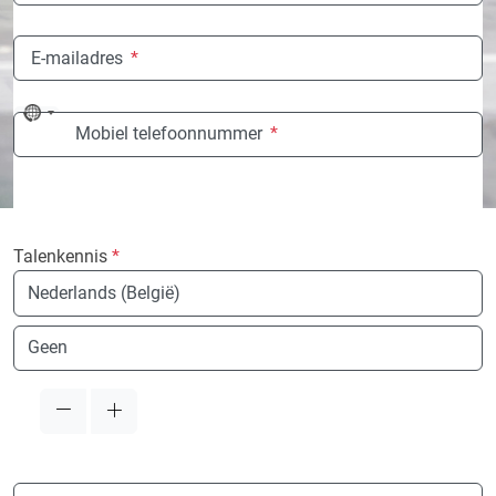
E-mailadres
*
No
Mobiel telefoonnummer
*
country
selected
Talenkennis
*
Taal
Taal