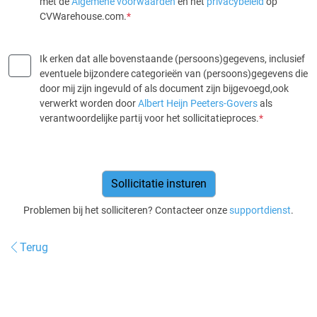
met de
Algemene voorwaarden
en het
privacybeleid
op
CVWarehouse.com.
*
Ik erken dat alle bovenstaande (persoons)gegevens, inclusief
eventuele bijzondere categorieën van (persoons)gegevens die
door mij zijn ingevuld of als document zijn bijgevoegd,ook
verwerkt worden door
Albert Heijn Peeters-Govers
als
verantwoordelijke partij voor het sollicitatieproces.
*
Problemen bij het solliciteren? Contacteer onze
supportdienst
.
Terug