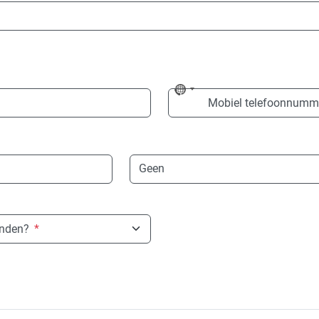
No
Mobiel telefoonnumm
country
selected
Taal
onden?
*