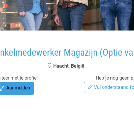
nkelmedewerker Magazijn (Optie va
Haacht, België
iteer met je profiel
Heb je nog geen pr
Vul onderstaand fo
Aanmelden