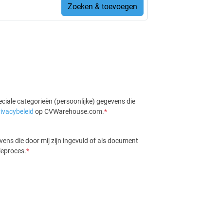
Zoeken & toevoegen
eciale categorieën (persoonlijke) gegevens die
rivacybeleid
op CVWarehouse.com.
*
ens die door mij zijn ingevuld of als document
tieproces.
*