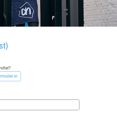
st)
ofiel?
rmulier in