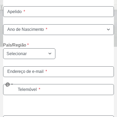
Apelido
*
Ano de Nascimento
*
País/Região
*
Endereço de e-mail
*
No
Telemóvel
*
country
selected