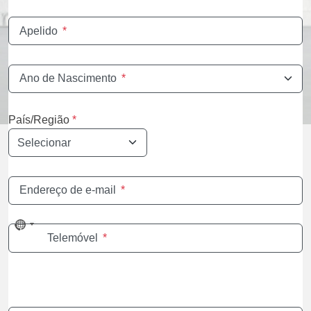
Apelido
*
Ano de Nascimento
*
País/Região
*
Endereço de e-mail
*
No
Telemóvel
*
country
selected