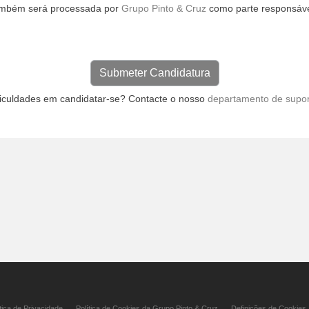
ambém será processada por
Grupo Pinto & Cruz
como parte responsáve
ficuldades em candidatar-se? Contacte o nosso
departamento de supor
tica de Privacidade
Política de Cookies da Grupo Pinto & Cruz
Definições de Cookies