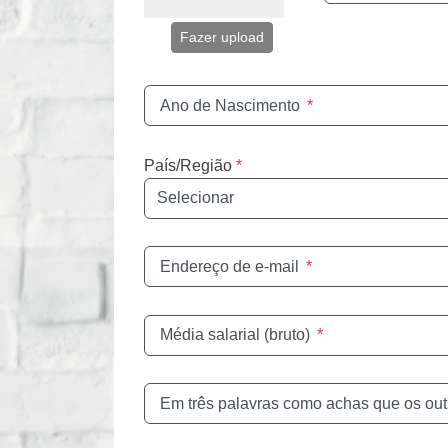
Fazer upload
Ano de Nascimento
*
País/Região
*
Endereço de e-mail
*
Média salarial (bruto)
*
Em três palavras como achas que os out