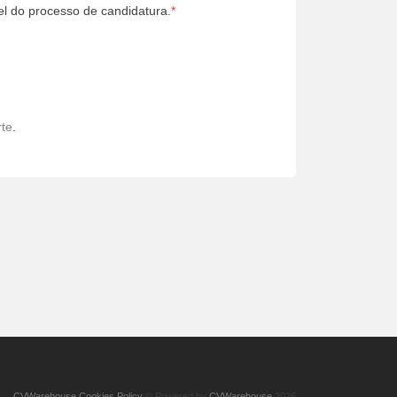
l do processo de candidatura.
*
te
.
CVWarehouse Cookies Policy
© Powered by
CVWarehouse
2026