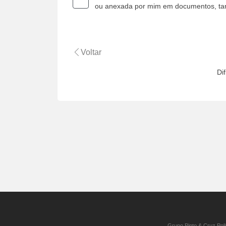
ou anexada por mim em documentos, t
Voltar
Di
Grupo Pinto & Cruz Poli