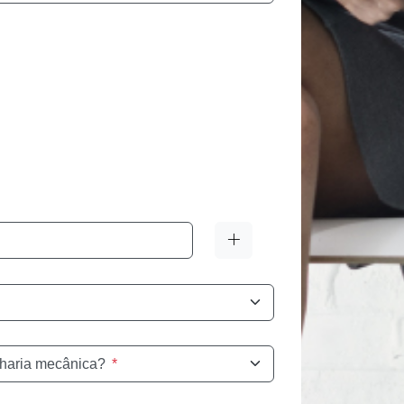
nharia mecânica?
*