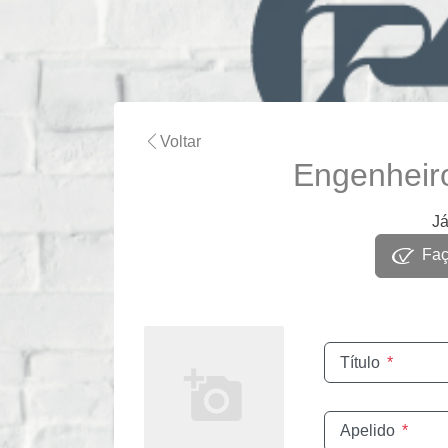
Voltar
Engenheiro
Já
Faça
Título
*
Apelido
*