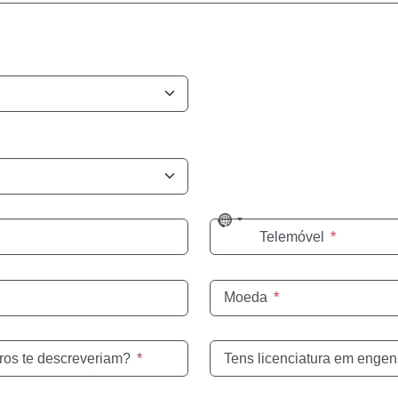
No
Telemóvel
*
country
selected
Moeda
*
ros te descreveriam?
*
Tens licenciatura em enge