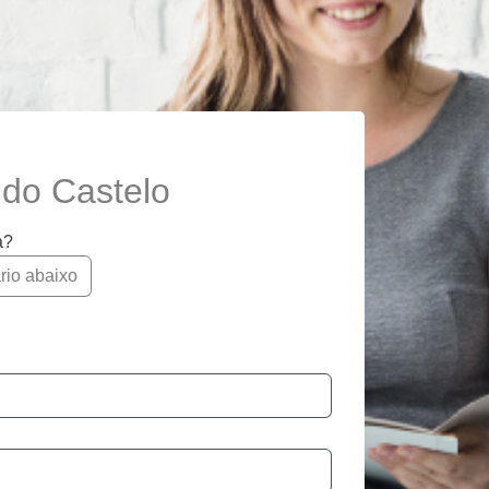
 do Castelo
a?
rio abaixo