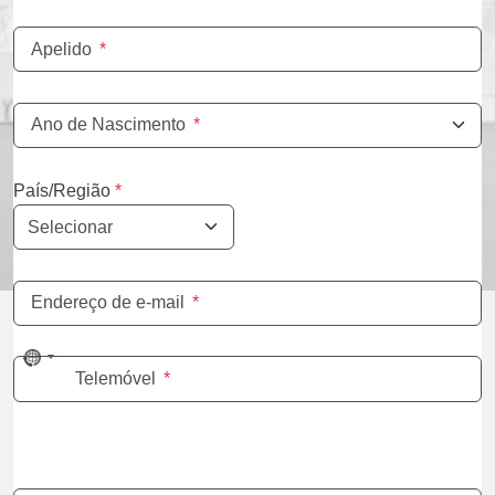
Apelido
*
Ano de Nascimento
*
País/Região
*
Endereço de e-mail
*
No
Telemóvel
*
country
selected