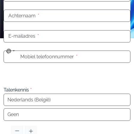
Achternaam
*
E-mailadres
*
No
Mobiel telefoonnummer
*
country
selected
Talenkennis
*
Taal
Taal