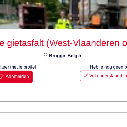
e gietasfalt (West-Vlaanderen 
Brugge, België
iteer met je profiel
Heb je nog geen pr
Vul onderstaand fo
Aanmelden