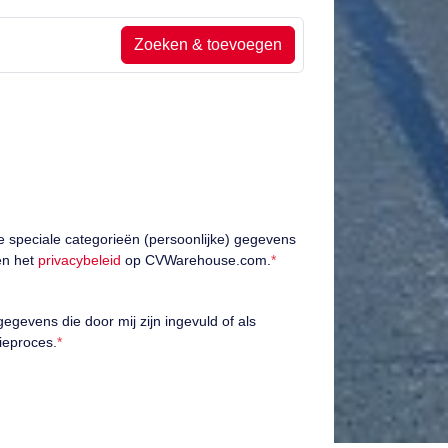
Zoeken & toevoegen
le speciale categorieën (persoonlijke) gegevens
n het
privacybeleid
op CVWarehouse.com.
*
gevens die door mij zijn ingevuld of als
tieproces.
*