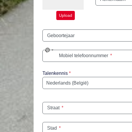
Upload
Geboortejaar
No
Mobiel telefoonnummer
*
country
selected
Talenkennis
*
Taal
Straat
*
Stad
*