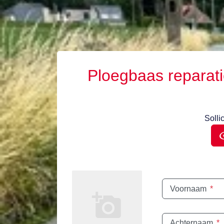
Ploegbaas reparati
Sollic
Voornaam
*
Achternaam
*