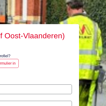
of Oost-Vlaanderen)
ofiel?
rmulier in