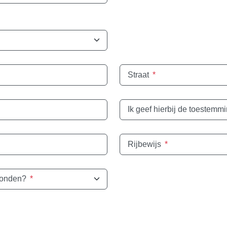
Straat
*
Rijbewijs
*
vonden?
*