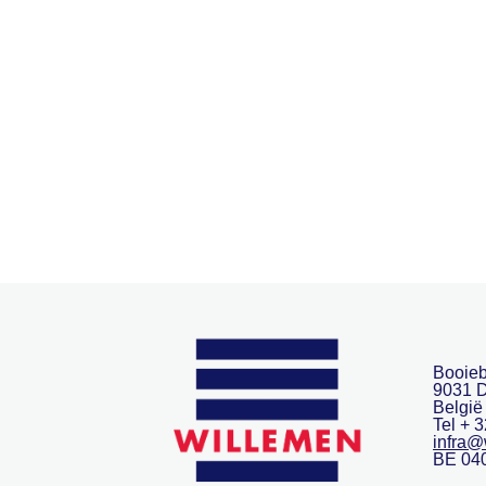
Booieb
9031 
België
Tel + 
infra@
BE 04