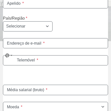
Apelido
*
País/Região
*
Endereço de e-mail
*
No
Telemóvel
*
country
selected
Média salarial (bruto)
*
Moeda
*